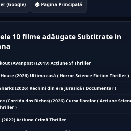
iler (Google)
🏠 Pagina Principală
ele 10 filme adăugate Subtitrate in
ana
kout (Avanpost) (2019) Acțiune Sf Thriller
 House (2026) Ultima casă ( Horror Science Fiction Thriller )
 Sharks (2026) Rechini din era jurasică ( Documentar )
ce (Corrida dos Bichos) (2026) Cursa fiarelor ( Acțiune Scien
hriller )
 (2022) Acțiune Crimă Thriller