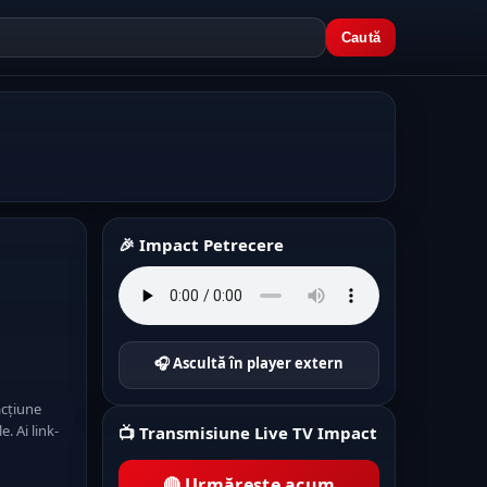
Caută
🎉 Impact Petrecere
🎧 Ascultă în player extern
acțiune
. Ai link-
📺 Transmisiune Live TV Impact
🔴 Urmărește acum