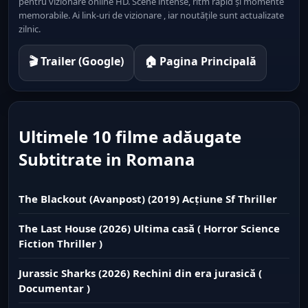
pentru vizionare online HD. Scene intense, ritm rapid și momente
memorabile. Ai link-uri de vizionare , iar noutățile sunt actualizate
zilnic.
🎬 Trailer (Google)
🏠 Pagina Principală
Ultimele 10 filme adăugate
Subtitrate in Romana
The Blackout (Avanpost) (2019) Acțiune Sf Thriller
The Last House (2026) Ultima casă ( Horror Science
Fiction Thriller )
Jurassic Sharks (2026) Rechini din era jurasică (
Documentar )