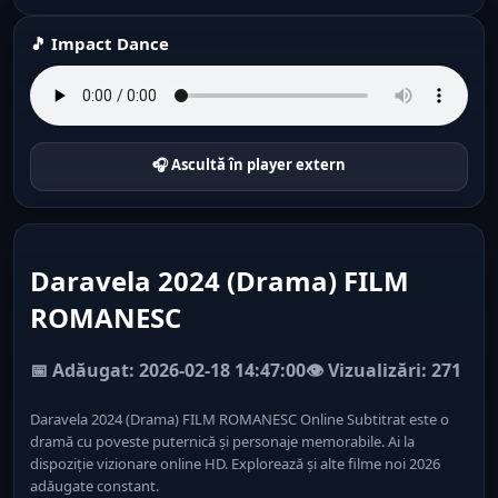
🎵 Impact Dance
🎧 Ascultă în player extern
Daravela 2024 (Drama) FILM
ROMANESC
📅 Adăugat: 2026-02-18 14:47:00
👁️ Vizualizări: 271
Daravela 2024 (Drama) FILM ROMANESC Online Subtitrat este o
dramă cu poveste puternică și personaje memorabile. Ai la
dispoziție vizionare online HD. Explorează și alte filme noi 2026
adăugate constant.