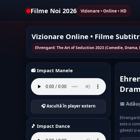
Filme Noi 2026
Vizionare • Online • HD
Vizionare Online • Filme Subtit
Ehrengard: The Art of Seduction 2023 (Comedie, Drama, 
📻 Impact Manele
Ehren
Drama
📅 Adăug
🎧 Ascultă în player extern
Ehrengard:
este o come
🎵 Impact Dance
găsești și 