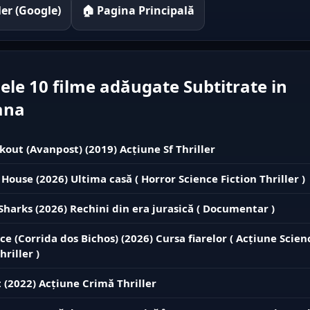
iler (Google)
🏠 Pagina Principală
ele 10 filme adăugate Subtitrate in
ana
kout (Avanpost) (2019) Acțiune Sf Thriller
 House (2026) Ultima casă ( Horror Science Fiction Thriller )
 Sharks (2026) Rechini din era jurasică ( Documentar )
ce (Corrida dos Bichos) (2026) Cursa fiarelor ( Acțiune Scien
hriller )
 (2022) Acțiune Crimă Thriller