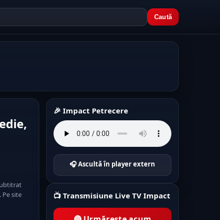
Caută
🎉 Impact Petrecere
edie,
🎧 Ascultă în player extern
ubtitrat
 Pe site
📺 Transmisiune Live TV Impact
🔴 Urmărește acum