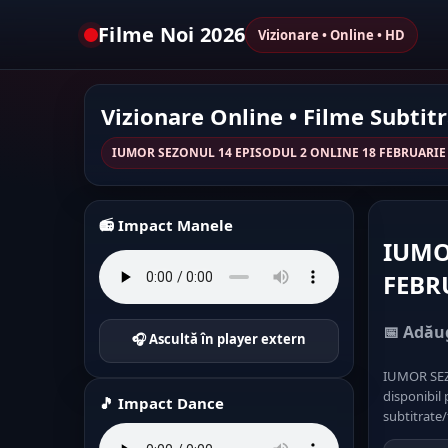
Filme Noi 2026
Vizionare • Online • HD
Vizionare Online • Filme Subtit
IUMOR SEZONUL 14 EPISODUL 2 ONLINE 18 FEBRUARIE 2
📻 Impact Manele
IUMO
FEBR
📅 Adăug
🎧 Ascultă în player extern
IUMOR SEZ
disponibil 
🎵 Impact Dance
subtitrate/