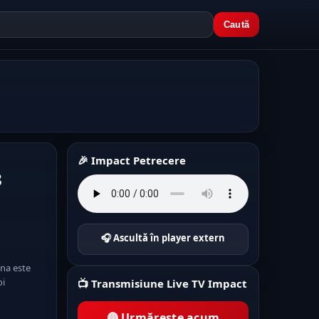
Caută
🎉 Impact Petrecere
8
🎧 Ascultă în player extern
na este
oi
📺 Transmisiune Live TV Impact
🔴 Urmărește acum