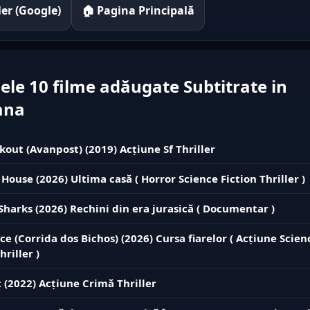
iler (Google)
🏠 Pagina Principală
ele 10 filme adăugate Subtitrate in
ana
kout (Avanpost) (2019) Acțiune Sf Thriller
 House (2026) Ultima casă ( Horror Science Fiction Thriller )
 Sharks (2026) Rechini din era jurasică ( Documentar )
ce (Corrida dos Bichos) (2026) Cursa fiarelor ( Acțiune Scien
hriller )
 (2022) Acțiune Crimă Thriller