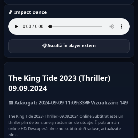
🎵 Impact Dance
🎧 Ascultă în player extern
The King Tide 2023 (Thriller)
09.09.2024
📅 Adăugat: 2024-09-09 11:09:33
👁️ Vizualizări: 149
The King Tide 2023 (Thriller) 09.09.2024 Online Subtitrat este un
thriller plin de tensiune și răsturnări de situație. Îl poți urmări
online HD. Descoperă filme noi subtitrate/traduse, actualizate
zilnic.