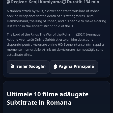
🎬 Regizor: Kenji Kamiyama
⏱ Durată: 134 min
A sudden attack by Wulf, a clever and traitorous lord of Rohan
seeking vengeance for the death of his father, forces Helm
Hammerhand, the King of Rohan, and his people to make a daring
last stand in the ancient stronghold of the H...
The Lord of the Rings The War of the Rohirrim (2024) (Animație
Acțiune Aventură) Online Subtitrat este un film de acțiune
disponibil pentru vizionare online HD. Scene intense, ritm rapid și
momente memorabile. Ai link-uri de vizionare , iar noutățile sunt
actualizate zilnic.
🎬 Trailer (Google)
🏠 Pagina Principală
Ultimele 10 filme adăugate
Subtitrate in Romana