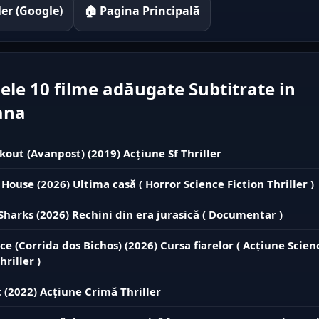
iler (Google)
🏠 Pagina Principală
ele 10 filme adăugate Subtitrate in
ana
kout (Avanpost) (2019) Acțiune Sf Thriller
 House (2026) Ultima casă ( Horror Science Fiction Thriller )
 Sharks (2026) Rechini din era jurasică ( Documentar )
ce (Corrida dos Bichos) (2026) Cursa fiarelor ( Acțiune Scien
hriller )
 (2022) Acțiune Crimă Thriller