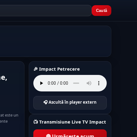
Caută
🎉 Impact Petrecere
e,
🎧 Ascultă în player extern
at este un
mente
📺 Transmisiune Live TV Impact
🔴 Urmărește acum