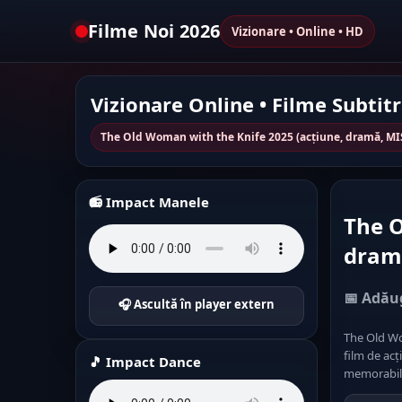
Filme Noi 2026
Vizionare • Online • HD
Vizionare Online • Filme Subtit
The Old Woman with the Knife 2025 (acțiune, dramă, MI
📻 Impact Manele
The O
dramă
📅 Adăug
🎧 Ascultă în player extern
The Old Wo
film de ac
🎵 Impact Dance
memorabile.