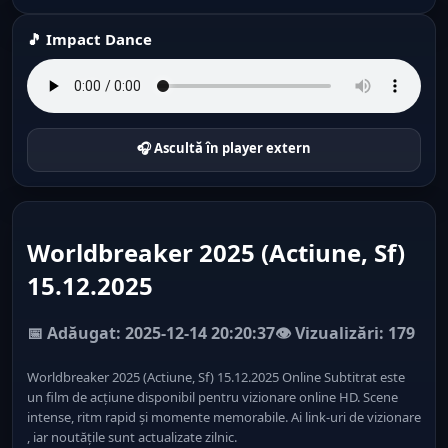
🎵 Impact Dance
🎧 Ascultă în player extern
Worldbreaker 2025 (Actiune, Sf)
15.12.2025
📅 Adăugat: 2025-12-14 20:20:37
👁️ Vizualizări: 179
Worldbreaker 2025 (Actiune, Sf) 15.12.2025 Online Subtitrat este
un film de acțiune disponibil pentru vizionare online HD. Scene
intense, ritm rapid și momente memorabile. Ai link-uri de vizionare
, iar noutățile sunt actualizate zilnic.