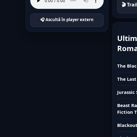
🎬 Tra
🎧 Ascultă în player extern
Ultim
Rom
The Blac
The Last
Jurassic
Beast Ra
Fiction T
Blackout