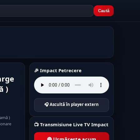
Caută
🎉 Impact Petrecere
arge
ă )
🎧 Ascultă în player extern
ramă )
zionare
📺 Transmisiune Live TV Impact
🔴 Urmărește acum