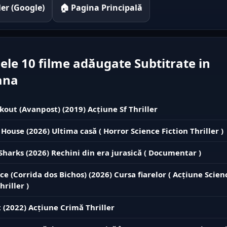
iler (Google)
🏠 Pagina Principală
ele 10 filme adăugate Subtitrate in
ana
kout (Avanpost) (2019) Acțiune Sf Thriller
 House (2026) Ultima casă ( Horror Science Fiction Thriller )
 Sharks (2026) Rechini din era jurasică ( Documentar )
ce (Corrida dos Bichos) (2026) Cursa fiarelor ( Acțiune Scien
hriller )
 (2022) Acțiune Crimă Thriller