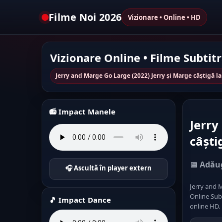
Filme Noi 2026
Vizionare • Online • HD
Vizionare Online • Filme Subtit
Jerry and Marge Go Large (2022) Jerry și Marge câștigă l
📻 Impact Manele
Jerry
câști
📅 Adăug
🎧 Ascultă în player extern
Jerry and M
Online Subt
🎵 Impact Dance
online HD. 