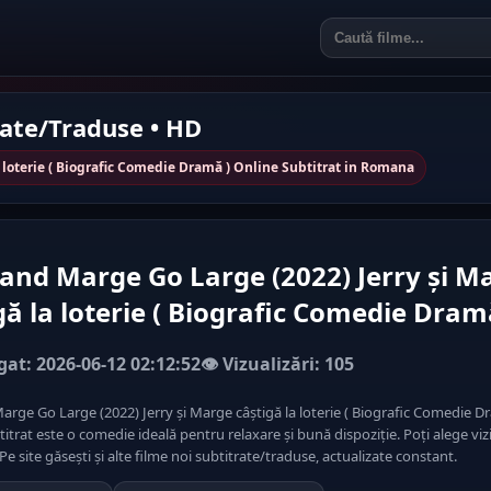
rate/Traduse • HD
a loterie ( Biografic Comedie Dramă ) Online Subtitrat in Romana
 and Marge Go Large (2022) Jerry și M
gă la loterie ( Biografic Comedie Dram
at: 2026-06-12 02:12:52
👁️ Vizualizări: 105
arge Go Large (2022) Jerry și Marge câștigă la loterie ( Biografic Comedie D
itrat este o comedie ideală pentru relaxare și bună dispoziție. Poți alege vi
Pe site găsești și alte filme noi subtitrate/traduse, actualizate constant.